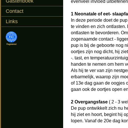
Gastenboek
evenveel invloed uitoefenen 
Contact
1 Neonatale of eet- slaapf
In deze periode doet de pup
Links
te vinden en zich ontlasten
ontlasten te bevorderen. Om 
zogenaamde contact - liggen
pup is bij de geboorte nog n
oortjes zijn nog dicht, hij 
-. tast, en temperatuurzintu
handen te nemen om hem ver
Als hij te ver van zijn nestg
erbarmelijk, waarop zijn mo
of 13e dag gaan de oogjes o
gaan ook de oortjes open en
2 Overgangsfase
( 2 - 3 we
De pup ontwikkelt zich nu h
hij ziet en hoort, begint hij
lopen. Vanaf de 20e dag ko