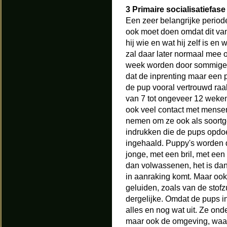
3 Primaire socialisatiefase
Een zeer belangrijke periode
ook moet doen omdat dit van g
hij wie en wat hij zelf is en
zal daar later normaal mee 
week worden door sommige 
dat de inprenting maar een 
de pup vooral vertrouwd raakt
van 7 tot ongeveer 12 weken 
ook veel contact met mensen
nemen om ze ook als soortge
indrukken die de pups opdo
ingehaald. Puppy's worden d
jonge, met een bril, met e
dan volwassenen, het is dan
in aanraking komt. Maar ook
geluiden, zoals van de stofz
dergelijke. Omdat de pups in
alles en nog wat uit. Ze ond
maar ook de omgeving, waar