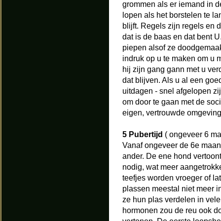
grommen als er iemand in de 
lopen als het borstelen te la
blijft. Regels zijn regels e
dat is de baas en dat bent U.
piepen alsof ze doodgemaakt 
indruk op u te maken om u me
hij zijn gang gann met u ver
dat blijven. Als u al een go
uitdagen - snel afgelopen zi
om door te gaan met de socia
eigen, vertrouwde omgeving z
5 Pubertijd
( ongeveer 6 m
Vanaf ongeveer de 6e maand 
ander. De ene hond vertoon
nodig, wat meer aangetrokk
teefjes worden vroeger of la
plassen meestal niet meer i
ze hun plas verdelen in vele,
hormonen zou de reu ook do