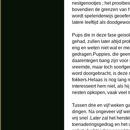
nestgenootjes ; het prooibe
bovendien de grenzen van he
wordt spelenderwijs geoefen
latere leeftijd als doodgew
Pups die in deze fase geis
gehad, zullen later altijd 
eng en weten niet wat er mee
gedragen.Puppies, die geen
daarentegen bang zijn voor
vreemde, maar toch soortgeno
word doorgebracht, is deze 
fokkers.Helaas is nog lang n
interesseert hem niet, als 
nesten opkopen, vaak veel te 
Tussen drie en vijf weken ga
dingen. Na ongeveer vijf weke
vrij snel .Later zal het hers
toenaderingsgedrag en het 