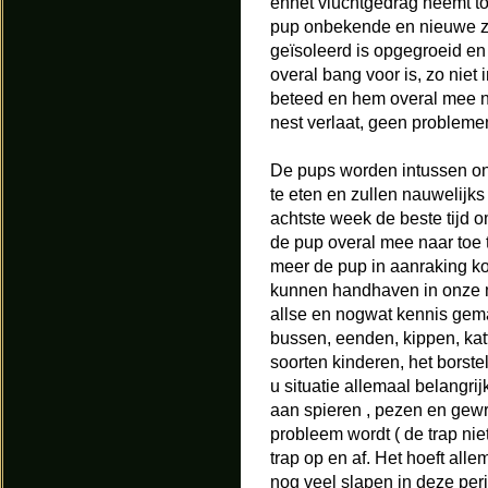
enhet vluchtgedrag neemt toe
pup onbekende en nieuwe za
geïsoleerd is opgegroeid en
overal bang voor is, zo niet
beteed en hem overal mee na
nest verlaat, geen problem
De pups worden intussen ona
te eten en zullen nauwelijk
achtste week de beste tijd 
de pup overal mee naar toe t
meer de pup in aanraking kom
kunnen handhaven in onze 
allse en nogwat kennis gemaa
bussen, eenden, kippen, katt
soorten kinderen, het borstel
u situatie allemaal belangri
aan spieren , pezen en gewri
probleem wordt ( de trap nie
trap op en af. Het hoeft all
nog veel slapen in deze per