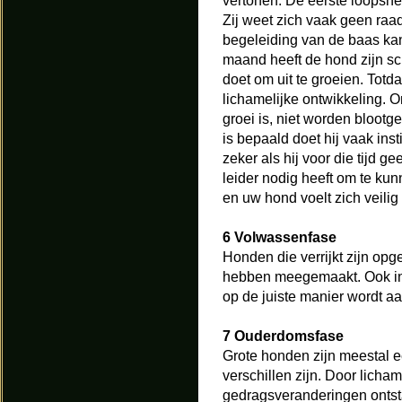
vertonen. De eerste loopshe
Zij weet zich vaak geen raa
begeleiding van de baas ka
maand heeft de hond zijn sch
doet om uit te groeien. Tot
lichamelijke ontwikkeling. 
groei is, niet worden blootg
is bepaald doet hij vaak ins
zeker als hij voor die tijd g
leider nodig heeft om te ku
en uw hond voelt zich veilig 
6 Volwassenfase
Honden die verrijkt zijn op
hebben meegemaakt. Ook in d
op de juiste manier wordt a
7 Ouderdomsfase
Grote honden zijn meestal e
verschillen zijn. Door licha
gedragsveranderingen ontsta