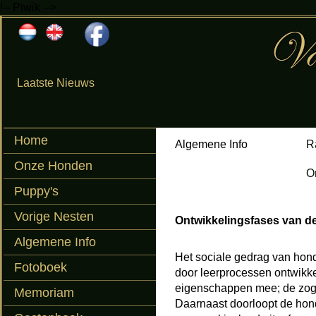
!-- Piwik -->
Laatste Nieuws
Home
Algemene Info
R
Onze Honden
O
Puppy's
Vorige Nesten
Ontwikkelingsfases van d
Algemene Info
Het sociale gedrag van hond
Fotoboek
door leerprocessen ontwikke
eigenschappen mee; de zogen
Memoriam
Daarnaast doorloopt de hond